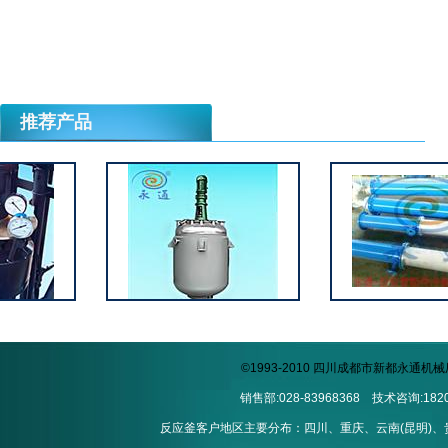
null
厂区实景
null
厂区实景2
null
电加热反应釜
null
推荐产品
厂区实景3
null
©1993-2010 四川成都市新都永通
销售部:028-83968368 技术咨询:1820
反应釜客户地区主要分布：四川、重庆、云南(昆明)、贵州