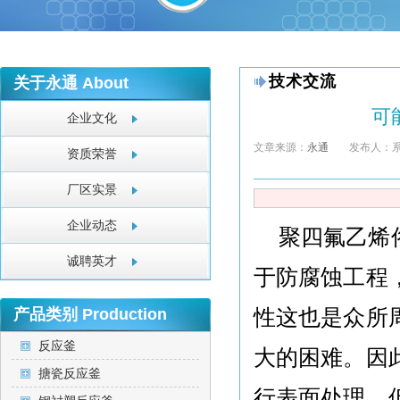
技术交流
关于永通
About
可
企业文化
文章来源：
永通
发布人：
资质荣誉
厂区实景
企业动态
聚四氟乙烯
诚聘英才
于防腐蚀工程
性这也是众所
产品类别
Production
反应釜
大的困难。因
搪瓷反应釜
行表面处理，