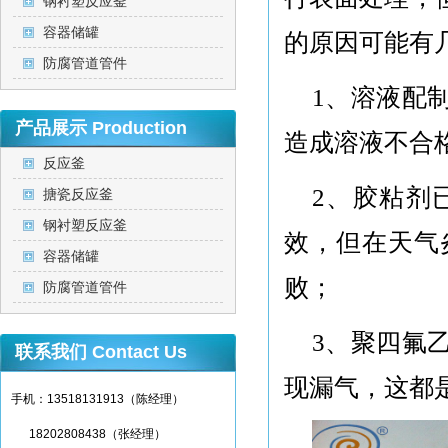
钢衬塑反应釜
容器储罐
的原因可能有
防腐管道管件
1、
溶液配
产品展示
Production
造成溶液不合
反应釜
2、
胶粘剂
搪瓷反应釜
钢衬塑反应釜
效，但在天气
容器储罐
败；
防腐管道管件
3、
聚四氟
联系我们
Contact Us
现漏气，这都
手机：13518131913（陈经理）
18202808438（张经理）