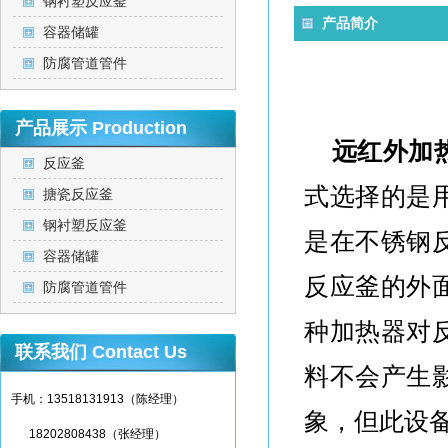
钢衬塑反应釜
产品简介
容器储罐
防腐管道管件
产品展示
Production
远红外加
反应釜
式选择的是
搪瓷反应釜
钢衬塑反应釜
是在不锈钢
容器储罐
反应釜的外
防腐管道管件
种加热器对
联系我们
Contact Us
料不会产生
手机：13518131913（陈经理）
象，但此设
18202808438（张经理）